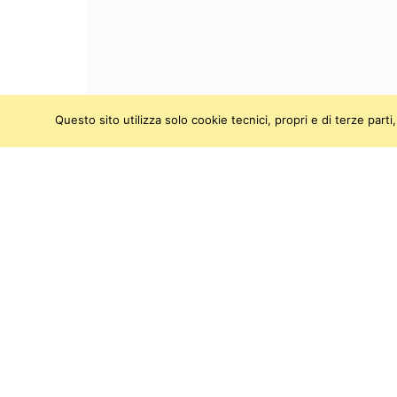
Questo sito utilizza solo cookie tecnici, propri e di terze par
SEGUICI SU:
Twitter
Facebook
Instagram
Youtu