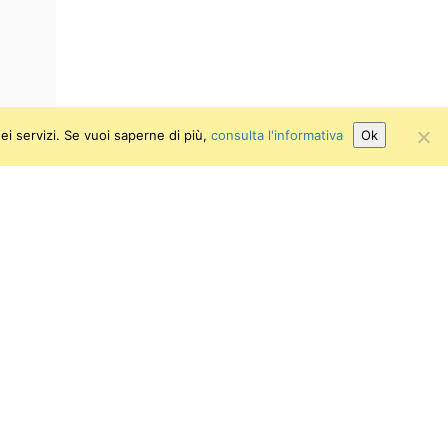
ei servizi. Se vuoi saperne di più,
consulta l'informativa
Ok
Attiva/disattiva alto contrasto
Attiva/disattiva dimensione testo