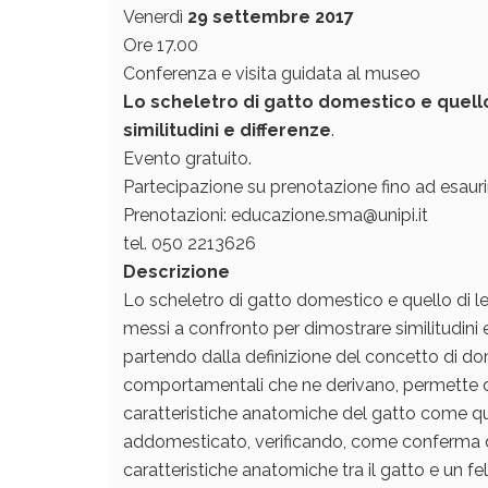
Venerdì
29 settembre 2017
Ore 17.00
Conferenza e visita guidata al museo
Lo scheletro di gatto domestico e quello
similitudini e differenze
.
Evento gratuito.
Partecipazione su prenotazione fino ad esaurim
Prenotazioni: educazione.sma@unipi.it
tel. 050 2213626
Descrizione
Lo scheletro di gatto domestico e quello di l
messi a confronto per dimostrare similitudini e 
partendo dalla definizione del concetto di do
comportamentali che ne derivano, permette d
caratteristiche anatomiche del gatto come qu
addomesticato, verificando, come conferma di t
caratteristiche anatomiche tra il gatto e un feli