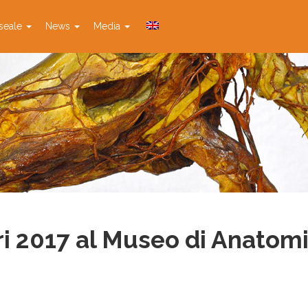
seale
News
Media
ri 2017 al Museo di Anatom