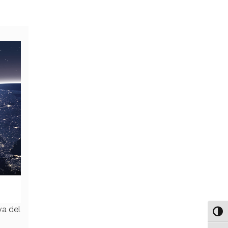
va del
Attiv