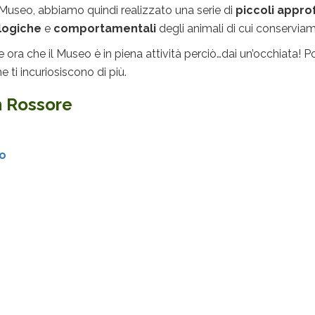
 Museo, abbiamo quindi realizzato una serie di
piccoli appr
ologiche
e
comportamentali
degli animali di cui conserviam
a che il Museo è in piena attività perciò…dai un’occhiata! Potr
 ti incuriosiscono di più.
n Rossore
io