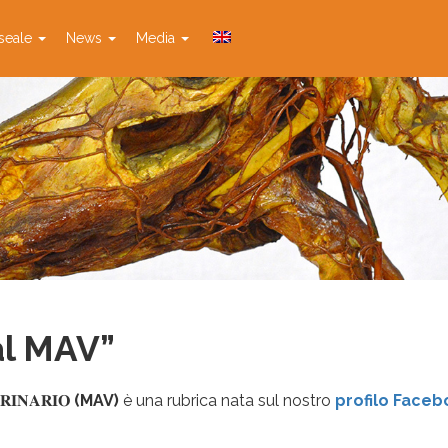
seale
News
Media
al MAV”
𝐑𝐈𝐍𝐀𝐑𝐈𝐎
(MAV)
è una rubrica nata sul nostro
profilo Face