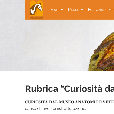
Visita
Museo
Educazione Mu
Rubrica “Curiosità d
𝐂𝐔𝐑𝐈𝐎𝐒𝐈𝐓𝐀̀ 𝐃𝐀𝐋 𝐌𝐔𝐒𝐄𝐎 𝐀𝐍𝐀𝐓𝐎𝐌𝐈𝐂𝐎 𝐕𝐄𝐓𝐄
causa di lavori di ristrutturazione.