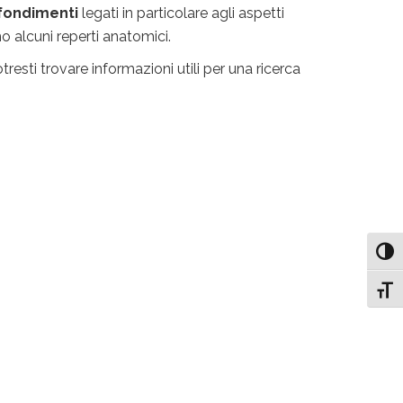
ofondimenti
legati in particolare agli aspetti
o alcuni reperti anatomici.
esti trovare informazioni utili per una ricerca
Attiv
Attiv