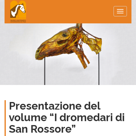
Toggle
naviga
Presentazione del
volume “I dromedari di
San Rossore”