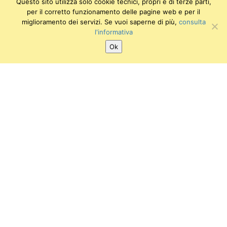
Questo sito utilizza solo cookie tecnici, propri e di terze parti,
per il corretto funzionamento delle pagine web e per il
miglioramento dei servizi. Se vuoi saperne di più,
consulta
l'informativa
Ok
SEGUICI SU:
Twitter
Facebook
Instagram
Youtube
Museo Anatomico Veterinario
Viale delle Piagge, 2
56124 PISA
E-mail: info.mav@sma.unipi.it
Tel: 050-2216860
Università di Pisa
P.I. 00286820501
C.F. 80003670504