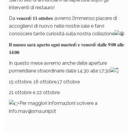
interventi di restauro!
Da 𝐯𝐞𝐧𝐞𝐫𝐝ı̀ 𝟏𝟏 𝐨𝐭𝐭𝐨𝐛𝐫𝐞 avremo l’immenso piacere di
accogliervi di nuovo nelle nostre sale e farvi
conoscere tante curiosità sulla nostra collezione
𝐈𝐥 𝐦𝐮𝐬𝐞𝐨 𝐬𝐚𝐫𝐚̀ 𝐚𝐩𝐞𝐫𝐭𝐨 𝐨𝐠𝐧𝐢 𝐦𝐚𝐫𝐭𝐞𝐝ı̀ 𝐞 𝐯𝐞𝐧𝐞𝐫𝐝ı̀ 𝐝𝐚𝐥𝐥𝐞 𝟗:𝟎𝟎 𝐚𝐥𝐥𝐞
𝟏𝟒:𝟎𝟎
In questo mese avremo anche delle aperture
pomeridiane straordinarie dalle 14:30 alle 17:30
15 ottobre, 16 ottobre,17 ottobre
21 ottobre e 22 ottobre
Per maggiori informazioni scrivere a
info.mav@sma.unipi.it