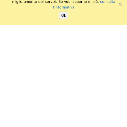
miglioramento dei servizi. Se vuoi saperne di più,
consulta
l'informativa
Ok
SEGUICI SU:
Twitter
Facebook
Instagram
Youtube
Museo Anatomico Veterinario
Viale delle Piagge, 2
56124 PISA