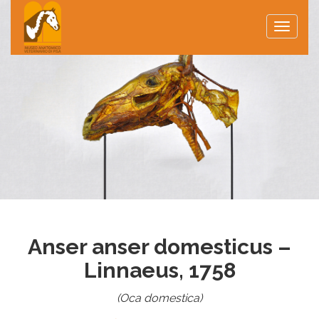
Toggle
naviga
Anser anser domesticus –
Linnaeus, 1758
(Oca domestica)