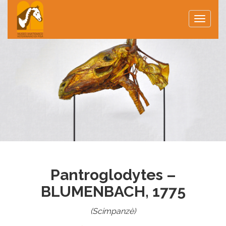
Toggle
naviga
Pantroglodytes –
BLUMENBACH, 1775
(Scimpanzè)