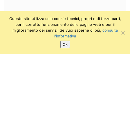
Questo sito utilizza solo cookie tecnici, propri e di terze parti,
per il corretto funzionamento delle pagine web e per il
miglioramento dei servizi. Se vuoi saperne di più,
consulta
l'informativa
Ok
SEGUICI SU:
Twitter
Facebook
Instagram
Youtube
Museo Anatomico Veterinario
Viale delle Piagge, 2
56124 PISA
E-mail: info.mav@sma.unipi.it
Tel: 050-2216860