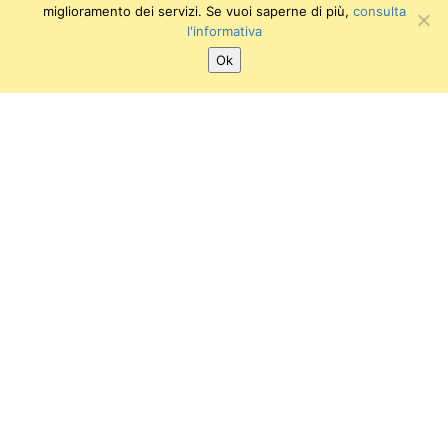
miglioramento dei servizi. Se vuoi saperne di più,
consulta
l'informativa
Ok
SEGUICI SU:
Twitter
Facebook
Instagram
Youtube