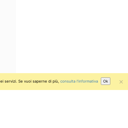
ei servizi. Se vuoi saperne di più,
consulta l'informativa
Ok