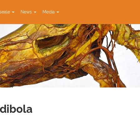
seale
News
Media
dibola