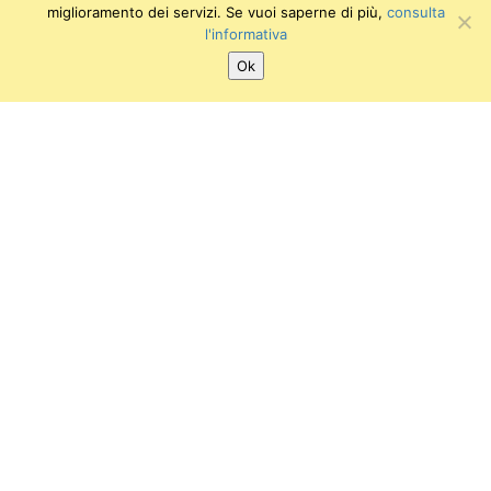
miglioramento dei servizi. Se vuoi saperne di più,
consulta
l'informativa
Ok
SEGUICI SU:
Twitter
Facebook
Instagram
Youtube