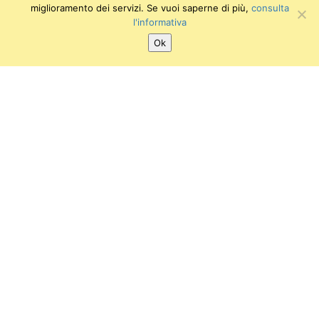
miglioramento dei servizi. Se vuoi saperne di più,
consulta
l'informativa
Ok
SEGUICI SU:
Twitter
Facebook
Instagram
Youtube