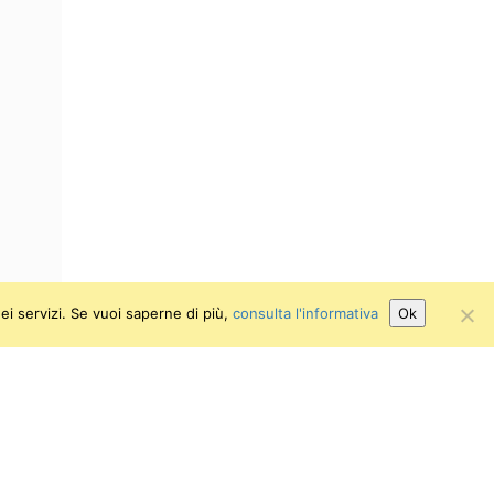
ei servizi. Se vuoi saperne di più,
consulta l'informativa
Ok