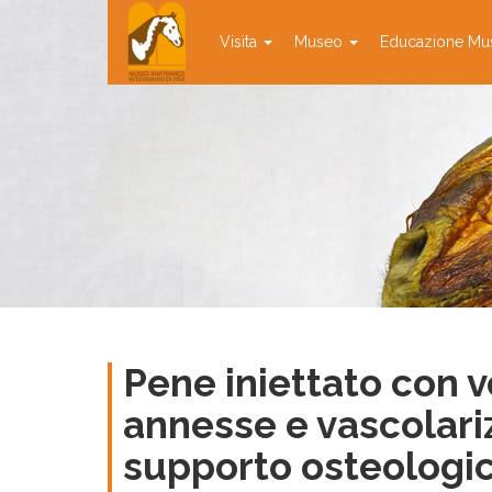
Visita
Museo
Educazione Mu
Pene iniettato con v
annesse e vascolari
supporto osteologi