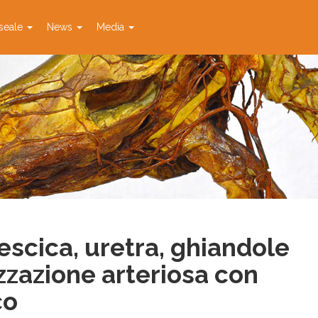
seale
News
Media
escica, uretra, ghiandole
zzazione arteriosa con
co