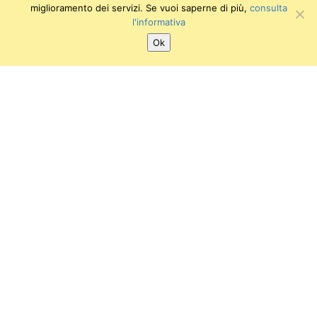
miglioramento dei servizi. Se vuoi saperne di più,
consulta
l'informativa
Ok
SEGUICI SU:
Twitter
Facebook
Instagram
Youtube