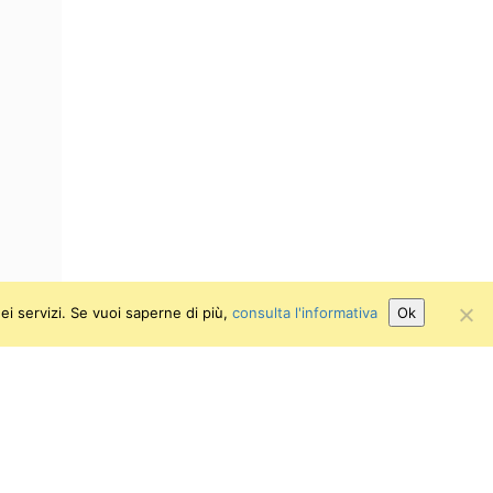
ei servizi. Se vuoi saperne di più,
consulta l'informativa
Ok