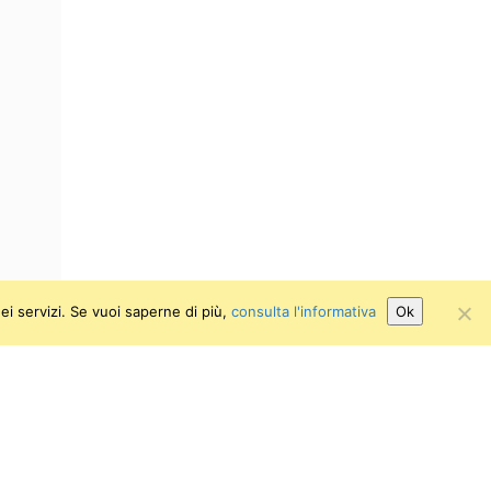
ei servizi. Se vuoi saperne di più,
consulta l'informativa
Ok