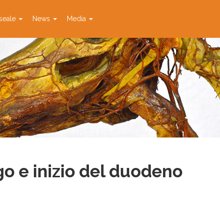
seale
News
Media
o e inizio del duodeno