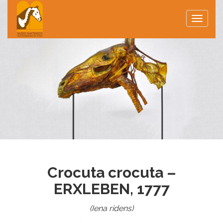
Toggle
naviga
Crocuta crocuta –
ERXLEBEN, 1777
(Iena ridens)