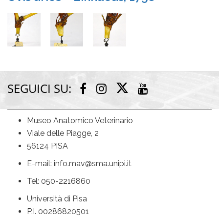
SEGUICI SU:
Twitter
Facebook
Instagram
Youtube
Museo Anatomico Veterinario
Viale delle Piagge, 2
56124 PISA
E-mail: info.mav@sma.unipi.it
Tel: 050-2216860
Università di Pisa
P.I. 00286820501