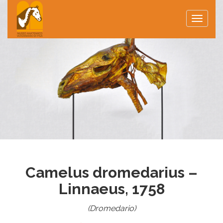
Toggle
naviga
Camelus dromedarius –
Linnaeus, 1758
(Dromedario)