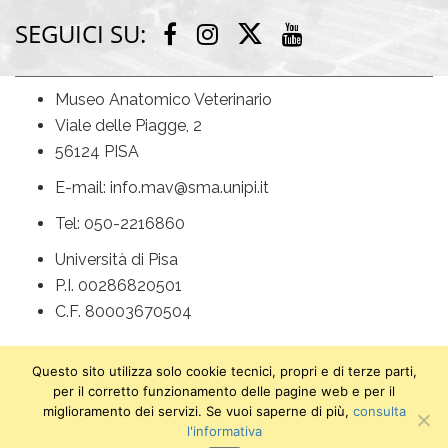
SEGUICI SU:
Twitter
Facebook
Instagram
Youtube
Museo Anatomico Veterinario
Viale delle Piagge, 2
56124 PISA
E-mail: info.mav@sma.unipi.it
Tel: 050-2216860
Università di Pisa
P.I. 00286820501
C.F. 80003670504
Questo sito utilizza solo cookie tecnici, propri e di terze parti,
per il corretto funzionamento delle pagine web e per il
miglioramento dei servizi. Se vuoi saperne di più,
consulta
© 2018 Museo Anatomico Veterinario
l'informativa