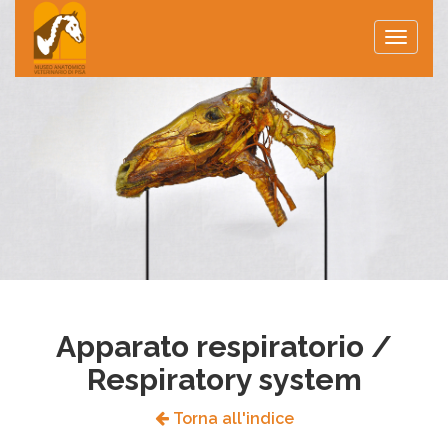
Toggle
naviga
Apparato respiratorio /
Respiratory system
Torna all'indice